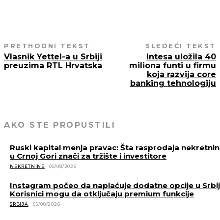
PRETHODNI TEKST
SLEDEĆI TEKST
Vlasnik Yettel-a u Srbiji
Intesa uložila 40
preuzima RTL Hrvatska
miliona funti u firmu
koja razvija core
banking tehnologiju
AKO STE PROPUSTILI
Ruski kapital menja pravac: Šta rasprodaja nekretni
u Crnoj Gori znači za tržište i investitore
NEKRETNINE
05/08/2026
Instagram počeo da naplaćuje dodatne opcije u Srbiji
Korisnici mogu da otključaju premium funkcije
SRBIJA
05/08/2026