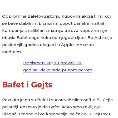
Obzirom na Bafetovu istoriju kupovina akcija firmi koji
se bave stabilnim biznisima, poput banaka i naftnih
kompanija, analitičari smatraju da ovu kupovinu nije
obavio Bafet nego neko od njegovih ljudi. Berkshire je
poslednjih godina ulagao i u Apple i Amazon.
Međutim…
Biznismeni koji su prevalili 70
godina i dalje rade punom parom
Bafet i Gejts
Poznato je da su Bafet i suosnivač Microsoft-a Bil Gejts
prijatelji. Poznato je da Bafet, kako smo rekli, nije
ulagač u tehnološke kompanije, pa čak ni u Gejtsovu.