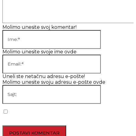
Komentar:
Molimo unesite svoj komentar!
Ime:*
Molimo unesite svoje ime ovde
Email:*
Uneli ste netačnu adresu e-pošte!
Molimo unesite svoju adresu e-pošte ovde
Sajt:
Sačuvaj moje ime, mejl i veb lokaciju u ovom pregledaču za
sledeći put kada budem komentarisao.