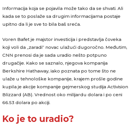
Informacija koja se pojavila može tako da se shvati. Ali
kada se to poslaže sa drugim informacijama postaje
upitno da li je sve to bila baš sreća.
Voren Bafet je majstor investicija i predstavlja čoveka
koji voli da „zaradi“ novac ulažući dugoročno. Međutim,
CNN prenosi da je sada uradio nešto potpuno
drugačije. Kako se saznalo, njegova kompanija
Berkshire Hathaway, iako poznata po tome što ne
ulaže u tehnološke kompanije, krajem prošle godine
kupila je akcije kompanije gejmerskog studija Activision
Blizzard (AB). Vrednost oko milijardu dolara i po ceni
66.53 dolara po akciji.
Ko je to uradio?