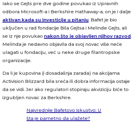
Iako se Gejts pre dve godine povukao iz Upravnih
odbora Microsoft-a i Berkshire Hathaway-a, on je i dalje
aktivan kada su investicije u pitanju
. Bafet je bio
uključen u rad fondacije Bila Gejtsa i Melinde Gejts, ali
se iz nje povukao
nakon što je objavljen njihov razvod
.
Melinda je nedavno objavila da svoj novac više neće
ulagati u fondaciju, već u neke druge filantropske
organizacije.
Da li je kupovina (i dosadašnja zarada) na akcijama
Activision Blizzard bila sreća ili dobra informacija ostaje
da se vidi. Jer ako regulatori stopiraju akviziciju biće to
izgubljen novac za Berkshire.
Najvrednije Bafetovo iskustvo: U
šta je pametno da ulažete?