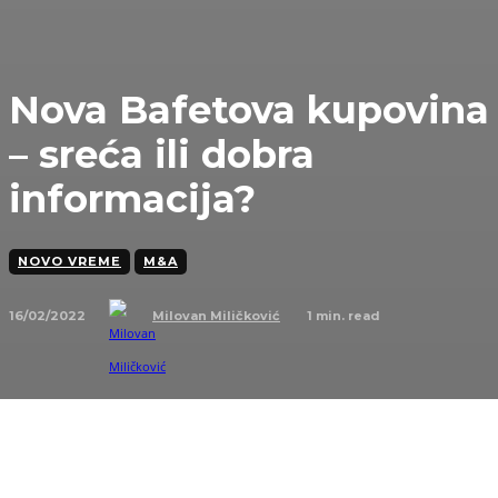
Nova Bafetova kupovina
– sreća ili dobra
informacija?
NOVO VREME
M&A
16/02/2022
1
min. read
Milovan Miličković