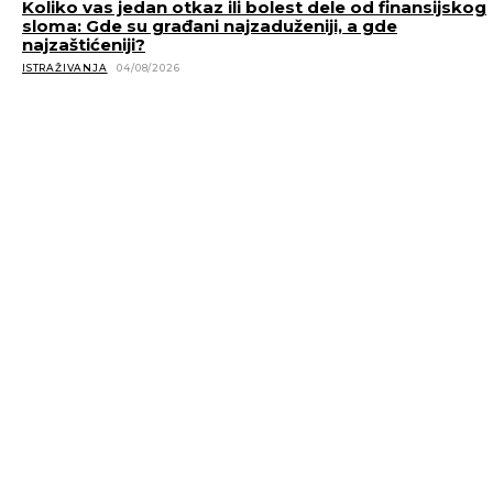
Koliko vas jedan otkaz ili bolest dele od finansijskog
sloma: Gde su građani najzaduženiji, a gde
najzaštićeniji?
ISTRAŽIVANJA
04/08/2026
POVEZANE VESTI
Klub bilionera: Ovo je pet najvrednijih kompanija na sv
SVET
06/08/2026
Džef Bezos prodaje akcije Amazona vredne 4,1 milijar
dolara, tržište reagovalo padom
SRBIJA
05/08/2026