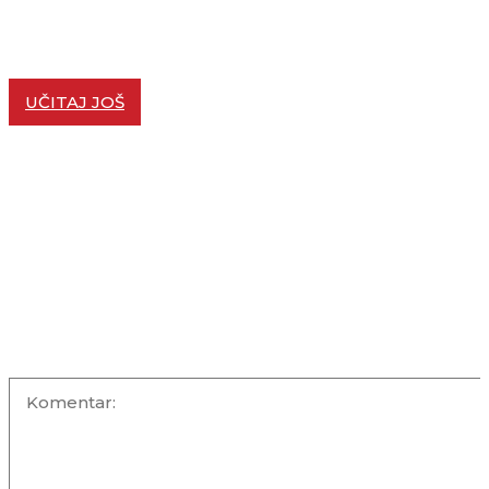
Apple ponovo na sudu protiv britanske vlade: Bitka o
enkripcije mogla bi da promeni pravila digitalne privat
SVET
04/08/2026
UČITAJ JOŠ
KOMENTARI +
OSTAVITE KOMENTAR