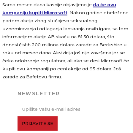
Samo mesec dana kasnije objavljeno je
da će ovu
kompaniju kupiti Microsoft
. Nakon godine obeležene
padom akcija zbog slučajeva seksualnog
uznemiravanja i odlaganja lansiranja novih igara, sa tom
informacijom akcije AB skaču na 81.50 dolara, što
donosi čistih 200 miliona dolara zarade za Berkshire u
roku od mesec dana. Akvizicija još nije završena jer se
čeka odobrenje regulatora, ali ako se desi Microsoft će
kupiti ovu kompaniji po ceni akcije od 95 dolara. Još
zarade za Bafetovu firmu.
NEWSLETTER
PRIJAVITE SE