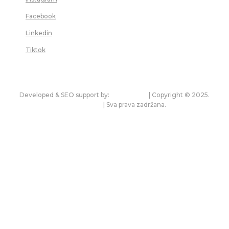
Facebook
Linkedin
Tiktok
Developed & SEO support by:
premium.rs
| Copyright © 2025.
bonitet.com
| Sva prava zadržana.
Pravila korišćenja i zaštita privatnosti