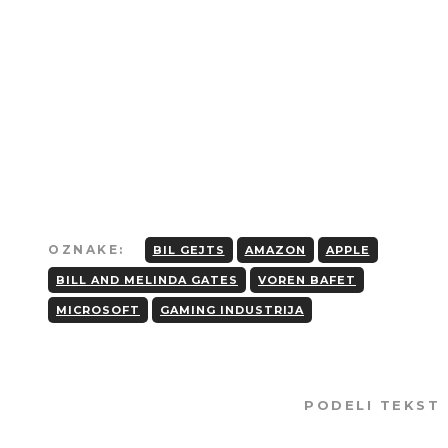
Strogo je zabranjeno kopiranje tekstova
osim u slučaju preciznog navođenja
izvora i linka ka originalnom tekstu.
OZNAKE:
BIL GEJTS
AMAZON
APPLE
BILL AND MELINDA GATES
VOREN BAFET
MICROSOFT
GAMING INDUSTRIJA
PODELI TEKST