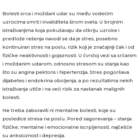
Bolesti srca i moždani udar su među vodećim
uzrocima smrti i invaliditeta širom sveta. U brojnim
istraživanjima koja pokušavaju da otkriju uzroke i
predlože rešenja navodi se da je stres, posebno
kontinuiran stres na poslu, rizik koji je značajniji čak i od
fizičke neaktivnosti i gojaznosti. U čvrstoj vezi sa srčanim
i moždanim udarom, odnosno stresom su stanja kao
što su angina pektoris i hipertenzija. Stres pogoršava
dijabetes i endokrina oboljenja, a po rezultatima nekih
istraživanja utiče i na veći rizik za nastanak malignih
bolesti.
Ne treba zaboraviti ni mentalne bolesti, koje su
posledice stresa na poslu. Pored sagorevanja – stanja
fizičke, mentalne i emocionalne iscrpljenosti, najčešće
su anksioznost i depresija.