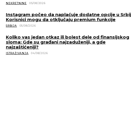
NEKRETNINE
05/08/2026
Instagram počeo da naplaćuje dodatne opcije u Srbiji
Korisnici mogu da otključaju premium funkcije
SRBIJA
05/08/2026
Koliko vas jedan otkaz ili bolest dele od finansijskog
sloma: Gde su građani najzaduženiji, a gde
najzaštićeniji?
ISTRAŽIVANJA
04/08/2026
POVEZANE VESTI
Burnout ili izdaja? Novo istraživanje menja pogled na