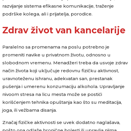
razvijanje sistema efikasne komunikacije, traženje
podrške kolega, ali i prijatelja, porodice.
Zdrav život van kancelarije
Paralelno sa promenama na poslu potrebno je
promeniti navike u privatnom životu, odnosno u
slobodnom vremenu. Menadžeri treba da usvoje zdrav
način života koji uključuje redovnu fizičku aktivnost,
uravnoteženu ishranu, adekvatan san, prestanak
pušenja i umerenu konzumaciju alkohola. Upravljanje
nivoom stresa na licu mesta može se postići
korišćenjem tehnika opuštanja kao što su meditacija,
joga, ili vežbama disanja.
Značaj fizičke aktivnosti se uvek dodatno naglašava,
pošto ona odlaže hronične bolesti ili upravlja njima,