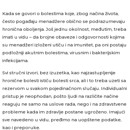
Kada se govori o bolestima koje, zbog načina života,
često pogađaju menadžere obično se podrazumevaju
hronična oboljenja. Još jednu okolnost, međutim, treba
imati u vidu – da brojne obaveze i odgovornosti kojima
su menadžeri izloženi utiču i na imunitet, pa oni postaju
podložniji akutnim bolestima, virusnim i bakterijskim
infekcijama.
Svi stručni izvori, bez izuzetka, kao najzastupljenije
hronične bolesti ističu bolesti srca, ali i to treba uzeti sa
rezervom u svakom pojedinačnom slučaju. Individualni
pristup je neophodan, pošto ljudi na različite načine
reaguju ne samo na uslove rada, nego i na zdravstvene
probleme kada im zdravlje postane ugroženo. Imajući
sve navedeno u vidu, pređimo na uopštene podatke,
kao i preporuke.