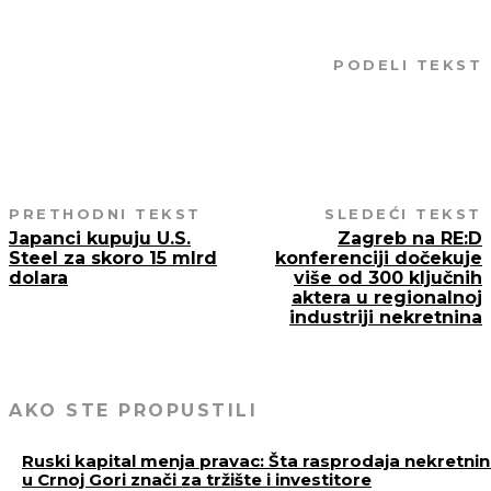
PODELI TEKST
PRETHODNI TEKST
SLEDEĆI TEKST
Japanci kupuju U.S.
Zagreb na RE:D
Steel za skoro 15 mlrd
konferenciji dočekuje
dolara
više od 300 ključnih
aktera u regionalnoj
industriji nekretnina
AKO STE PROPUSTILI
Ruski kapital menja pravac: Šta rasprodaja nekretni
u Crnoj Gori znači za tržište i investitore