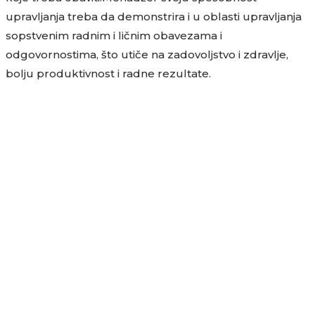
upravljanja treba da demonstrira i u oblasti upravljanja
sopstvenim radnim i ličnim obavezama i
odgovornostima, što utiče na zadovoljstvo i zdravlje,
bolju produktivnost i radne rezultate.