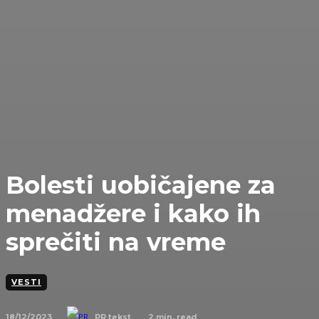
Bolesti uobičajene za
menadžere i kako ih
sprečiti na vreme
VESTI
18/12/2023
2
min. read
PR tekst