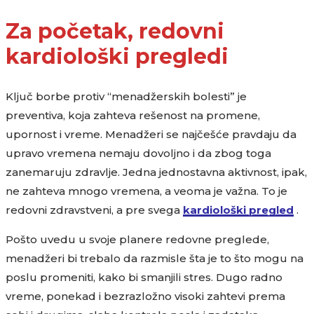
Za početak, redovni
kardiološki pregledi
Ključ borbe protiv “menadžerskih bolesti” je
preventiva, koja zahteva rešenost na promene,
upornost i vreme. Menadžeri se najčešće pravdaju da
upravo vremena nemaju dovoljno i da zbog toga
zanemaruju zdravlje. Jedna jednostavna aktivnost, ipak,
ne zahteva mnogo vremena, a veoma je važna. To je
redovni zdravstveni, a pre svega
kardiološki pregled
.
Pošto uvedu u svoje planere redovne preglede,
menadžeri bi trebalo da razmisle šta je to što mogu na
poslu promeniti, kako bi smanjili stres. Dugo radno
vreme, ponekad i bezrazložno visoki zahtevi prema