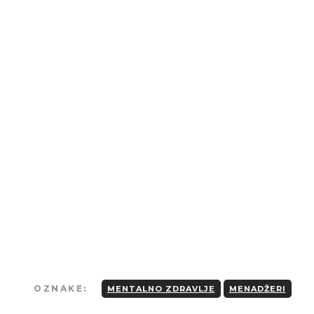
Strogo je zabranjeno kopiranje tekstova
osim u slučaju preciznog navođenja
izvora i linka ka originalnom tekstu.
OZNAKE:
MENTALNO ZDRAVLJE
MENADŽERI