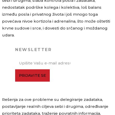
sebi i drugima, slaba kontrola posla i zadataka,
nedostatak podrške kolega i kolektiva, loš balans
između posla i privatnog života i još mnogo toga
povećava nivoe kortizola i adrenalina, što može oštetiti
krvne sudove i srce, i dovesti do srčanog i moždanog
udara.
NEWSLETTER
PRIJAVITE SE
Rešenja za ove probleme su delegiranje zadataka,
postavljanje realnih ciljeva sebi i drugima, određivanje
prioriteta zadataka, traženje povratnih informacija,