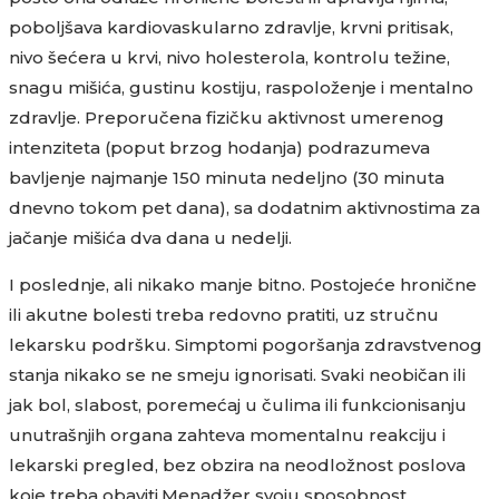
poboljšava kardiovaskularno zdravlje, krvni pritisak,
nivo šećera u krvi, nivo holesterola, kontrolu težine,
snagu mišića, gustinu kostiju, raspoloženje i mentalno
zdravlje. Preporučena fizičku aktivnost umerenog
intenziteta (poput brzog hodanja) podrazumeva
bavljenje najmanje 150 minuta nedeljno (30 minuta
dnevno tokom pet dana), sa dodatnim aktivnostima za
jačanje mišića dva dana u nedelji.
I poslednje, ali nikako manje bitno. Postojeće hronične
ili akutne bolesti treba redovno pratiti, uz stručnu
lekarsku podršku. Simptomi pogoršanja zdravstvenog
stanja nikako se ne smeju ignorisati. Svaki neobičan ili
jak bol, slabost, poremećaj u čulima ili funkcionisanju
unutrašnjih organa zahteva momentalnu reakciju i
lekarski pregled, bez obzira na neodložnost poslova
koje treba obaviti.Menadžer svoju sposobnost