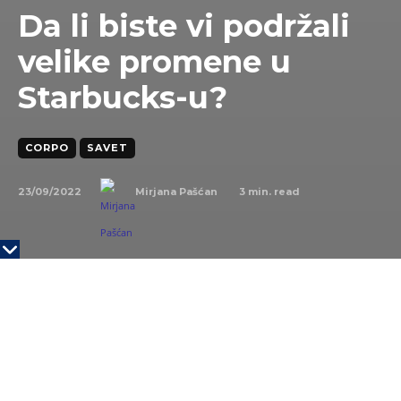
Da li biste vi podržali
velike promene u
Starbucks-u?
CORPO
SAVET
23/09/2022
3
min. read
Mirjana Pašćan
Pre nekoliko dana i zvanično je potvrđeno da
Starbucks
, ’kofeinski’ gigant
okreće novi list
i menja
poslovanje, tačnije uslugu. Ukratko, tim koji vodi
poslovanje i strategiju razvoja doneo je odluku da će