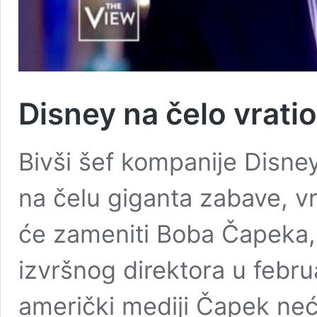
Disney na čelo vrati
Bivši šef kompanije Disney
na čelu giganta zabave, v
će zameniti Boba Čapeka, 
izvršnog direktora u febr
američki mediji Čapek neć