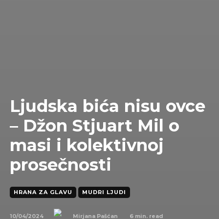
Ljudska bića nisu ovce
– Džon Stjuart Mil o
masi i kolektivnoj
prosečnosti
HRANA ZA GLAVU
MUDRI LJUDI
10/04/2024
6
min. read
Mirjana Pašćan