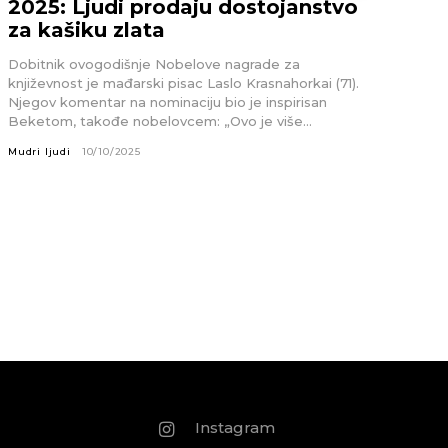
2025: Ljudi prodaju dostojanstvo
za kašiku zlata
Dobitnik ovogodišnje Nobelove nagrade za
književnost je mađarski pisac Laslo Krasnahorkai (71).
Njegov komentar na nominaciju bio je inspirisan
Beketom, takođe nobelovcem: „Ovo je više...
Mudri ljudi
10/10/2025
Instagram