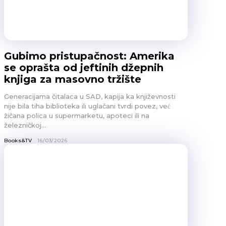
Gubimo pristupačnost: Amerika
se oprašta od jeftinih džepnih
knjiga za masovno tržište
Generacijama čitalaca u SAD, kapija ka književnosti
nije bila tiha biblioteka ili uglačani tvrdi povez, već
žičana polica u supermarketu, apoteci ili na
železničkoj...
Books&TV
16/03/2026