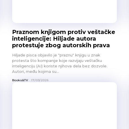
Praznom knjigom protiv veštačke
inteligencije: Hiljade autora
protestuje zbog autorskih prava
Hiljade pisca objavilo je "praznu" knjigu u znak
protesta što kompanije koje razvijaju veštačku
inteligenciju (AI) koriste njihova dela bez dozvole.
Autori, među kojima su...
Books&TV
17/03/2026