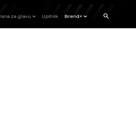
rana za glavu
Upitnik
Brend+