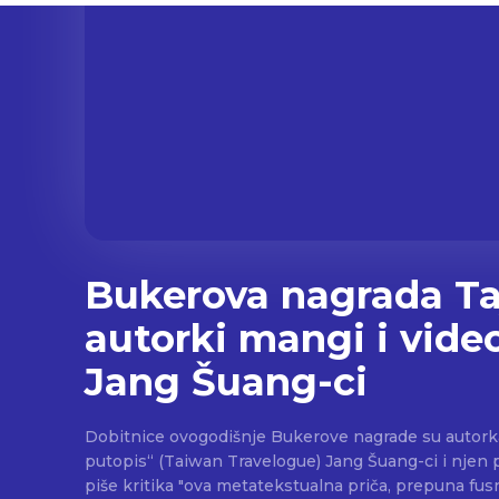
Bukerova nagrada Ta
autorki mangi i vide
Jang Šuang-ci
Dobitnice ovogodišnje Bukerove nagrade su autork
putopis“ (Taiwan Travelogue) Jang Šuang-ci i njen prev
piše kritika "ova metatekstualna priča, prepuna fusn