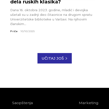
dela ruskih klasika?
Dana 16. oktobra 2023. godine, mladić i devojka
ušetali su u zadnji deo čitaonice na drugom spratu
Univerzitetske biblioteke u Varšavi. Na njihovim
članskim...
Priče
10/10/2025
UČITAJ JOŠ
Saopštenja
Marketing