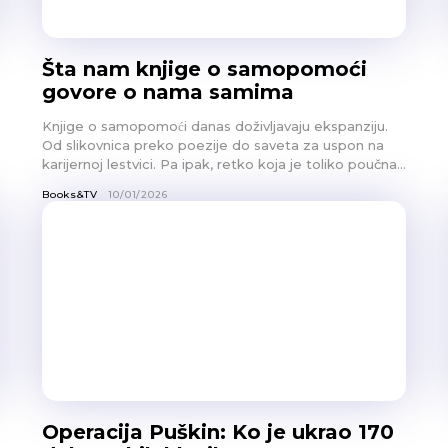
Šta nam knjige o samopomoći
govore o nama samima
Knjige o samopomoći danas doživljavaju ekspanziju.
Od slikovnica preko poezije do saveta za uspon na
karijernoj lestvici. Pa ipak, retko koja je toliko poučna...
Books&TV
10/01/2026
Operacija Puškin: Ko je ukrao 170