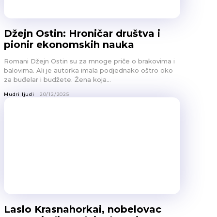
Džejn Ostin: Hroničar društva i
pionir ekonomskih nauka
Romani Džejn Ostin su za mnoge priče o brakovima i
balovima. Ali je autorka imala podjednako oštro oko
za buđelar i budžete. Žena koja...
Mudri ljudi
20/12/2025
Laslo Krasnahorkai, nobelovac