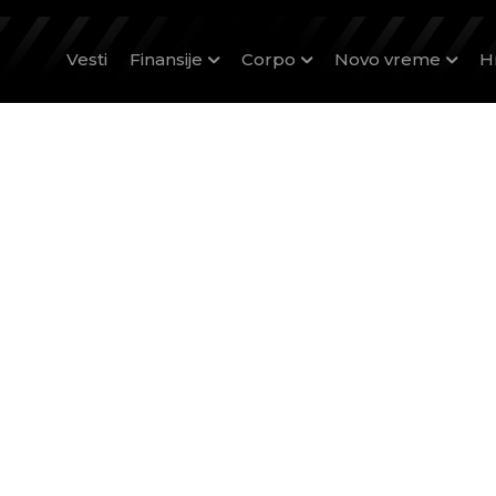
Vesti
Finansije
Corpo
Novo vreme
H