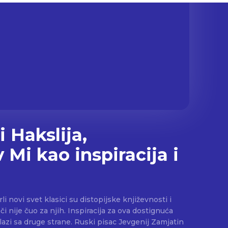
i Hakslija,
Mi kao inspiracija i
li novi svet klasici su distopijske književnosti i
eči nije čuo za njih. Inspiracija za ova dostignuća
ne. Ruski pisac Jevgenij Zamjatin