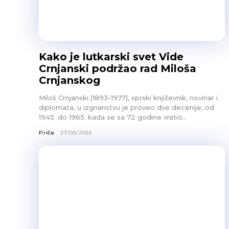
Kako je lutkarski svet Vide
Crnjanski podržao rad Miloša
Crnjanskog
Miloš Crnjanski (1893-1977), sprski književnik, novinar i
diplomata, u izgnanstvu je proveo dve decenije, od
1945. do 1965. kada se sa 72 godine vratio...
Priče
27/05/2026