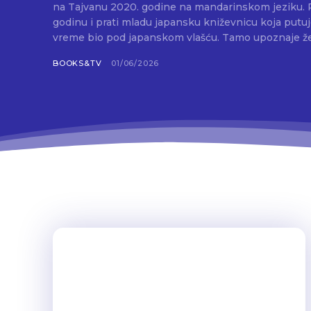
na Tajvanu 2020. godine na mandarinskom jeziku. 
godinu i prati mladu japansku kniževnicu koja putuje
vreme bio pod japanskom vlašću. Tamo upoznaje že
BOOKS&TV
01/06/2026