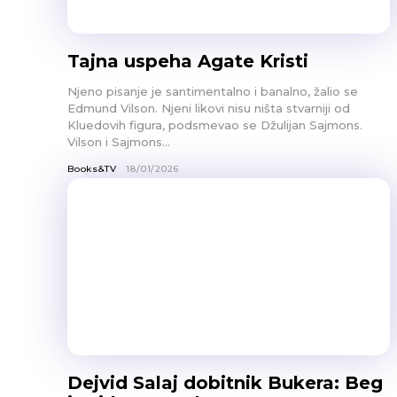
Tajna uspeha Agate Kristi
Njeno pisanje je santimentalno i banalno, žalio se
Edmund Vilson. Njeni likovi nisu ništa stvarniji od
Kluedovih figura, podsmevao se Džulijan Sajmons.
Vilson i Sajmons...
Books&TV
18/01/2026
Dejvid Salaj dobitnik Bukera: Beg