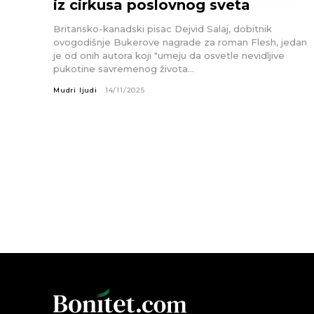
iz cirkusa poslovnog sveta
Britansko-kanadski pisac Dejvid Salaj, dobitnik
ovogodišnje Bukerove nagrade za roman Flesh, jedan
je od onih autora koji "umeju da osvetle nevidljive
pukotine savremenog života...
Mudri ljudi
14/11/2025