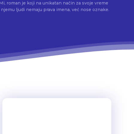
 Mi, roman je koji na unikatan način za svoje vreme
 U njemu ljudi nemaju prava imena, već nose oznake.