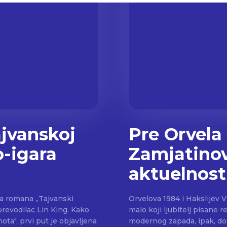
jvanskoj
Pre Orvela 
o-igara
Zamjatinov 
aktuelnost
a romana „Tajvanski
Orvelova 1984 i Hakslijev Vr
odilac Lin King. Kako
malo koji ljubitelj pisane r
ota", prvi put je objavljena
modernog zapada, ipak, dolazi sa druge stra