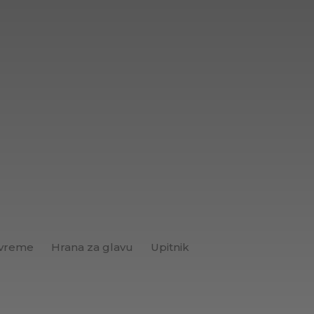
 vreme
Hrana za glavu
Upitnik
Brend+