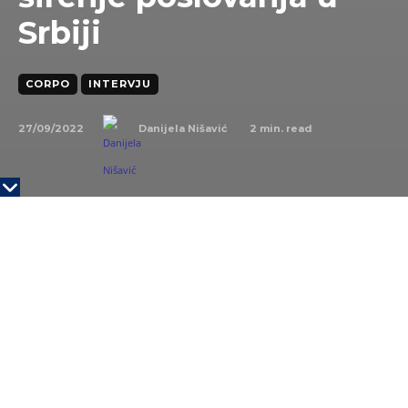
Srbiji
CORPO
INTERVJU
27/09/2022
2
min. read
Danijela Nišavić
Foto: Nebojša Babić
“U uslovima jake konkurencije samo najveći tržišni
igrači, u smislu ukupnog kreditnog portfolija i
ukupne aktive, biće u stanju da ostvare
zadovoljavajuće rezultate koje od njih očekuju
njihovi akcionari. Zbog toga definitivno mislim da će