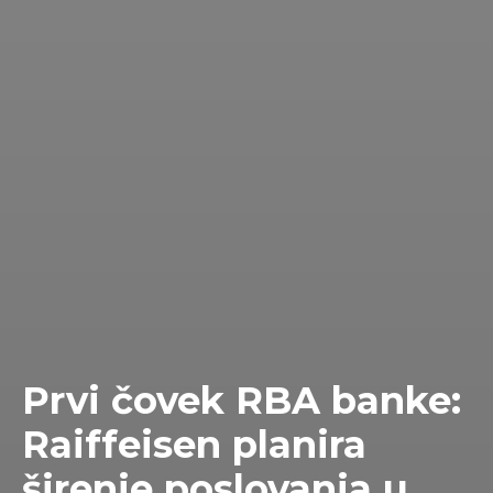
Prvi čovek RBA banke:
Raiffeisen planira
širenje poslovanja u