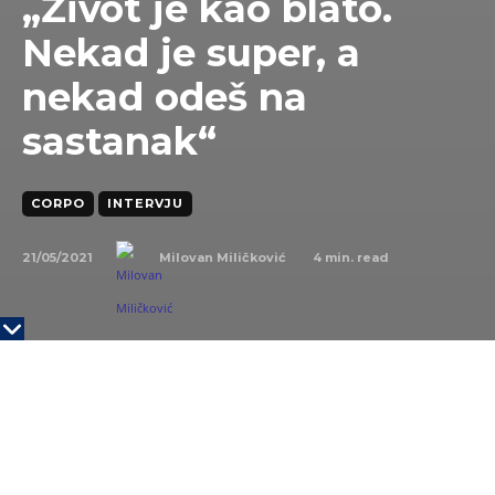
„Život je kao blato.
Nekad je super, a
nekad odeš na
sastanak“
CORPO
INTERVJU
21/05/2021
4
min. read
Milovan Miličković
Privatna arhiva
Razgovor sa Danijelom Miloševićem imao je dva
dela. Jedan ozbiljan i jedan neozbiljan. Ozbiljan se