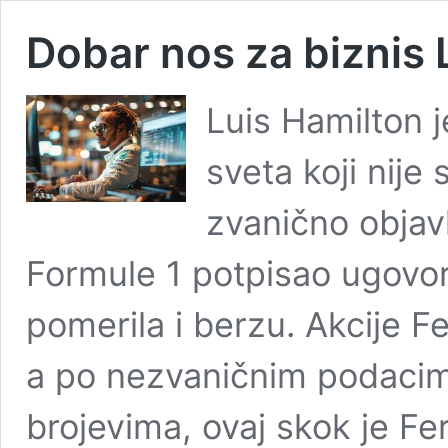
Dobar nos za biznis 
Luis Hamilton 
sveta koji nije
zvanično objavl
Formule 1 potpisao ugovor 
pomerila i berzu. Akcije Fe
a po nezvaničnim podacima
brojevima, ovaj skok je Fe