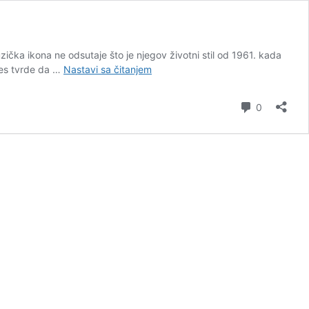
zička ikona ne odsutaje što je njegov životni stil od 1961. kada
Koje
tles tvrde da …
Nastavi sa čitanjem
to
tajno
komentar
0
poslovno
oružje
krije
Pol
Makartni?