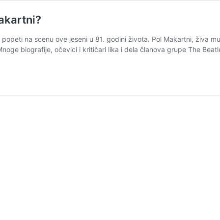
Makartni?
’ popeti na scenu ove jeseni u 81. godini života. Pol Makartni, živa mu
noge biografije, očevici i kritičari lika i dela članova grupe The Bea