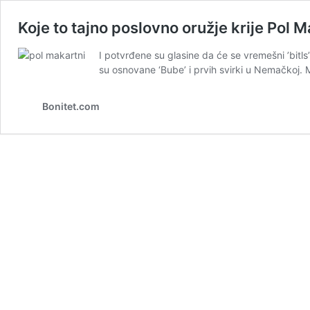
Koje to tajno poslovno oružje krije Pol 
I potvrđene su glasine da će se vremešni ’bitls
su osnovane ‘Bube’ i prvih svirki u Nemačkoj. M
Bonitet.com