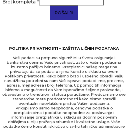
Broj kompleta
*
POŠALJI
POLITIKA PRIVATNOSTI – ZAŠTITA LIČNIH PODATAKA
Vaši podaci su potpuno sigurni! Mi u Svetu osiguranja i
bankarstva cenimo Vašu privatnost, zato o Vašim podacima
izuzetno pažljivo brinemo. Pretplatnici našeg magazina
prihvataju da se podaci o njima koriste u skladu sa ovom
Politikom privatnosti. Kako bismo brzo i uspešno obradili Vašu
narudžbinu potrebni su nam Vaši ispravni podaci: ime, prezime,
adresa, mejl adresa i broj telefona. Uz pomoć tih informacija
bićemo u mogućnosti da Vam isporučimo željene proizvode, i
obavestimo o trenutnom statusu porudžbine. Preduzimamo sve
standardne mere predostrožnosti kako bismo sprečili
eventualni neovlašćeni pristup Vašim podacima.
Prikupljamo samo neophodne, osnovne podatke o
pretplatnicima i podatke neophodne za poslovanje i
informisanje pretplatnika u skladu sa dobrim poslovnim
običajima u cilju pružanja vrhunske i kvalitetne usluge. Vaše
podatke ćemo koristiti isključivo u svrhu tehničke administracije