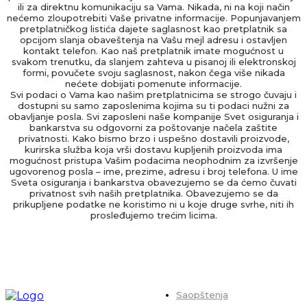
ili za direktnu komunikaciju sa Vama. Nikada, ni na koji način
nećemo zloupotrebiti Vaše privatne informacije. Popunjavanjem
pretplatničkog listića dajete saglasnost kao pretplatnik sa
opcijom slanja obaveštenja na Vašu mejl adresu i ostavljen
kontakt telefon. Kao naš pretplatnik imate mogućnost u
svakom trenutku, da slanjem zahteva u pisanoj ili elektronskoj
formi, povučete svoju saglasnost, nakon čega više nikada
nećete dobijati pomenute informacije.
Svi podaci o Vama kao našim pretplatnicima se strogo čuvaju i
dostupni su samo zaposlenima kojima su ti podaci nužni za
obavljanje posla. Svi zaposleni naše kompanije Svet osiguranja i
bankarstva su odgovorni za poštovanje načela zaštite
privatnosti. Kako bismo brzo i uspešno dostavili proizvode,
kurirska služba koja vrši dostavu kupljenih proizvoda ima
mogućnost pristupa Vašim podacima neophodnim za izvršenje
ugovorenog posla – ime, prezime, adresu i broj telefona. U ime
Sveta osiguranja i bankarstva obavezujemo se da ćemo čuvati
privatnost svih naših pretplatnika. Obavezujemo se da
prikupljene podatke ne koristimo ni u koje druge svrhe, niti ih
prosleđujemo trećim licima.
Saopštenja