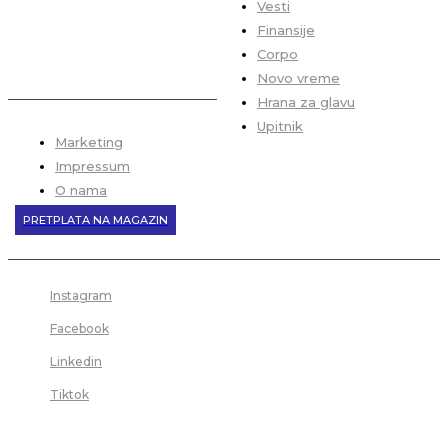
Vesti
Finansije
Corpo
Novo vreme
Hrana za glavu
Upitnik
Marketing
Impressum
O nama
PRETPLATA NA MAGAZIN
Instagram
Facebook
Linkedin
Tiktok