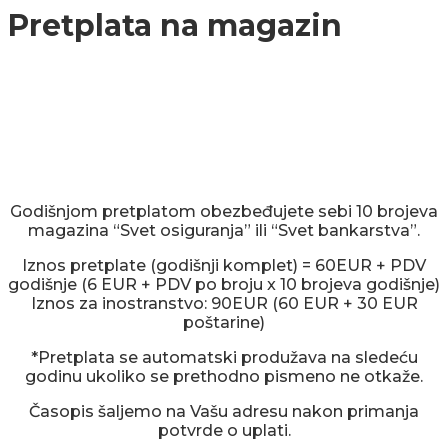
Pretplata na magazin
Godišnjom pretplatom obezbeđujete sebi 10 brojeva
magazina “Svet osiguranja” ili “Svet bankarstva”.
Iznos pretplate (godišnji komplet) = 60EUR + PDV
godišnje (6 EUR + PDV po broju x 10 brojeva godišnje)
Iznos za inostranstvo: 90EUR (60 EUR + 30 EUR
poštarine)
*Pretplata se automatski produžava na sledeću
godinu ukoliko se prethodno pismeno ne otkaže.
Časopis šaljemo na Vašu adresu nakon primanja
potvrde o uplati.