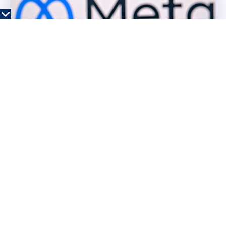
Meta mora da uplati 567 miliona dolara za
mentalno zdravlje dece: Presuda koja bi
mogla da promeni društvene mreže
Američki sud u Novom Meksiku naložio je kompaniji Meta da
uplati 567 miliona dolara u fond za mentalno zdravlje dece i
sprovede niz mera...
Svet
07/08/2026