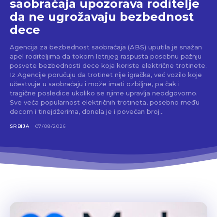
saobraćaja upozorava roditelje
da ne ugrožavaju bezbednost
dece
Agencija za bezbednost saobraćaja (ABS) uputila je snažan
apel roditeljima da tokom letnjeg raspusta posebnu pažnju
posvete bezbednosti dece koja koriste električne trotinete.
Iz Agencije poručuju da trotinet nije igračka, već vozilo koje
učestvuje u saobraćaju i može imati ozbiljne, pa čak i
tragične posledice ukoliko se njime upravlja neodgovorno.
Sve veća popularnost električnih trotineta, posebno među
decom i tinejdžerima, donela je i povećan broj...
SRBIJA
07/08/2026