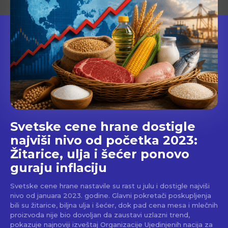
Svetske cene hrane dostigle
najviši nivo od početka 2023:
Žitarice, ulja i šećer ponovo
guraju inflaciju
Svetske cene hrane nastavile su rast u julu i dostigle najviši
nivo od januara 2023. godine. Glavni pokretači poskupljenja
bili su žitarice, biljna ulja i šećer, dok pad cena mesa i mlečnih
proizvoda nije bio dovoljan da zaustavi uzlazni trend,
pokazuje najnoviji izveštaj Organizacije Ujedinjenih nacija za