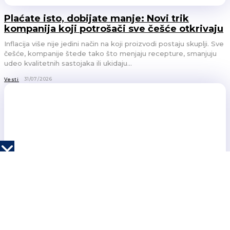
Plaćate isto, dobijate manje: Novi trik
kompanija koji potrošači sve češće otkrivaju
Inflacija više nije jedini način na koji proizvodi postaju skuplji. Sve
češće, kompanije štede tako što menjaju recepture, smanjuju
udeo kvalitetnih sastojaka ili ukidaju...
31/07/2026
Vesti
Ako isti problem rešavate drugi put, problem
nije u ljudima