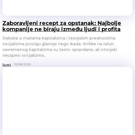
Zaboravljeni recept za opstanak: Najbolje
kompanije ne biraju između ljudi i profita
Debate o manama kapitalizma i teorijskim prednostima
socijalizma postaju glasnije nego ikada. Kritike na račun
savremenog kapitalizma su često opravdane, ali istorijski
neuspesi socijalizma...
05/08/2026
Savet