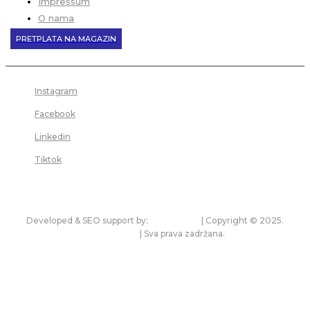
Impressum
O nama
PRETPLATA NA MAGAZIN
Instagram
Facebook
Linkedin
Tiktok
Developed & SEO support by:
premium.rs
| Copyright © 2025.
bonitet.com
| Sva prava zadržana.
Pravila korišćenja i zaštita privatnosti