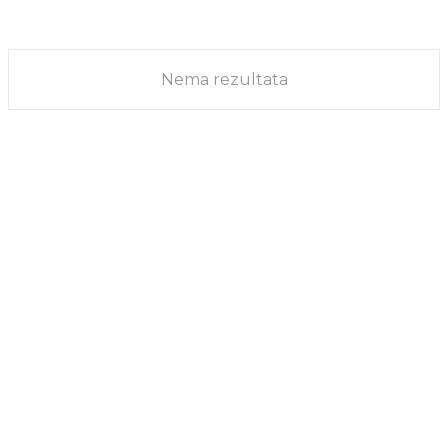
službenika biti poslato na prinudne neplaćene odmore. Ključne...
VESTI
01/10/2025
Nema rezultata