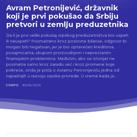
Avram Petronijević, državnik
koji je prvi pokušao da Srbiju
pretvori u zemlju preduzetnika
Da li je prvi veliki pokušaj srpskog preduzetništva bio uspeh
ili neuspeh? Posmatrano kroz poslovne bilanse, odgovor bi
mogao biti negativan, jer je bio opterećen kreditima,
pozajmicama, skupom proizvodnjom i neprestanim
finansijskim problemima. Međutim, ako se istorijat ne
posmatra samo kroz zaradu već i kroz promene koje
pokreće, onda je priča o Avramu Petronijeviću jedna od
najvažnijih u razvoju srpske privrede. U vreme kada je...
CORPO
30/06/2026