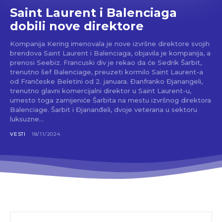
Saint Laurent i Balenciaga
dobili nove direktore
Kompanija Kering imenovala je nove izvršne direktore svojih
brendova Saint Laurent i Balenciaga, objavila je kompanija, a
prenosi Seebiz. Francuski div je rekao da će Sedrik Šarbit,
trenutno šef Balenciage, preuzeti kormilo Saint Laurent-a
od Frančeske Beletini od 2. januara. Đanfranko Đjanangeli,
trenutno glavni komercijalni direktor u Saint Laurent-u,
umesto toga zamijeniće Šarbita na mestu izvršnog direktora
Balenciage. Šarbit i Đjananđeli, dvoje veterana u sektoru
luksuzne...
VESTI
18/11/2024