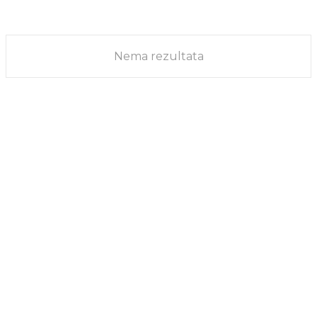
kolonija...
PRIČE
13/12/2024
Nema rezultata