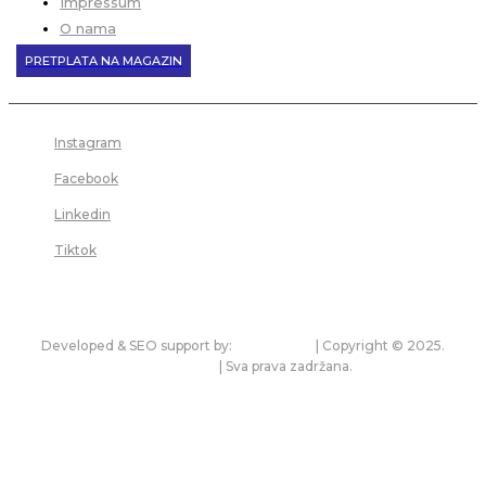
Impressum
O nama
PRETPLATA NA MAGAZIN
Instagram
Facebook
Linkedin
Tiktok
Developed & SEO support by:
premium.rs
| Copyright © 2025.
bonitet.com
| Sva prava zadržana.
Pravila korišćenja i zaštita privatnosti