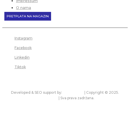
Impressum
O nama
PRETPLATA NA MAGAZIN
Instagram
Facebook
Linkedin
Tiktok
Developed & SEO support by:
premium.rs
| Copyright © 2025.
bonitet.com
| Sva prava zadržana.
Pravila korišćenja i zaštita privatnosti