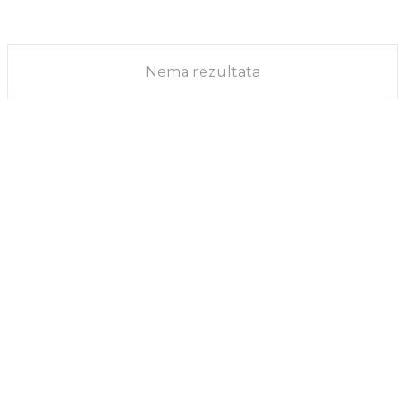
njihovih...
MUDRI LJUDI
22/08/2023
Nema rezultata