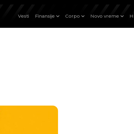
Vesti
Finansije
Corpo
Novo vreme
H