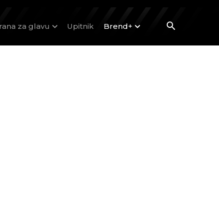
rana za glavu
Upitnik
Brend+