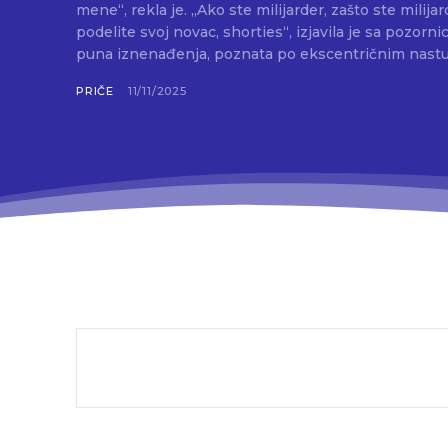
mene“, rekla je. „Ako ste milijarder, zašto ste milijar
podelite svoj novac, shorties“, izjavila je sa pozorn
PRIČE
11/11/2025