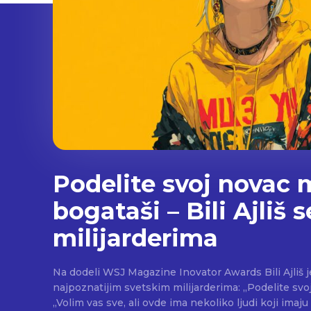
Podelite svoj novac 
bogataši – Bili Ajliš s
milijarderima
Na dodeli WSJ Magazine Inovator Awards Bili Ajliš 
najpoznatijim svetskim milijarderima: „Podelite svoj novac, mali bogataši.“
„Volim vas sve, ali ovde ima nekoliko ljudi koji ima