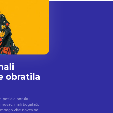
mali
e obratila
je poslala poruku
ju mnogo više novca od