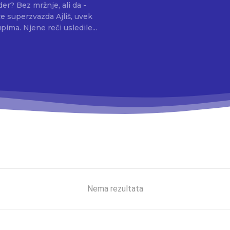
der? Bez mržnje, ali da -
ice superzvazda Ajliš, uvek
puna iznenađenja, poznata po ekscentričnim nastupima. Njene reči usledile...
Nema rezultata