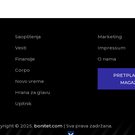
Saopštenja
Marketing
Vesti
Impressum
Finansije
O nama
Corpo
PRETPLA
Novo vreme
MAGA
Hrana za glavu
Upitnik
yright © 2025.
bonitet.com
| Sva prava zadržana.