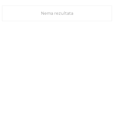
SAVET
16/05/2024
Nema rezultata