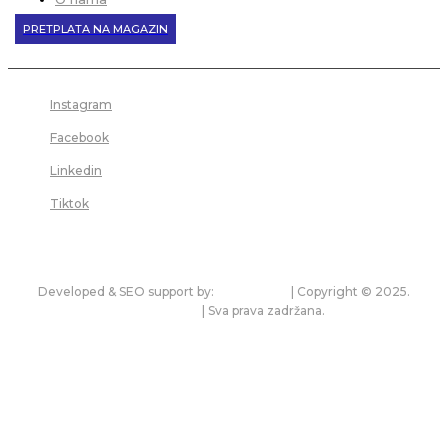
PRETPLATA NA MAGAZIN
Instagram
Facebook
Linkedin
Tiktok
Developed & SEO support by:
premium.rs
| Copyright © 2025.
bonitet.com
| Sva prava zadržana.
Pravila korišćenja i zaštita privatnosti