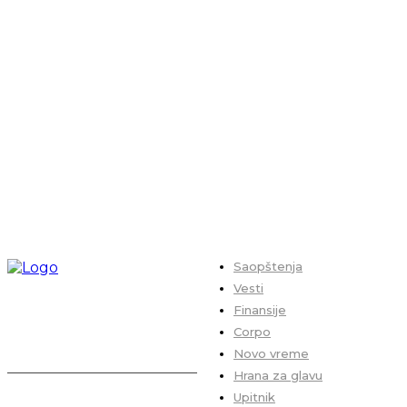
Saopštenja
Vesti
Finansije
Corpo
Novo vreme
Hrana za glavu
Upitnik