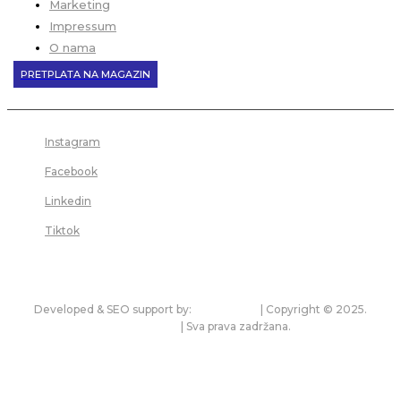
Marketing
Impressum
O nama
PRETPLATA NA MAGAZIN
Instagram
Facebook
Linkedin
Tiktok
Developed & SEO support by:
premium.rs
| Copyright © 2025.
bonitet.com
| Sva prava zadržana.
Pravila korišćenja i zaštita privatnosti