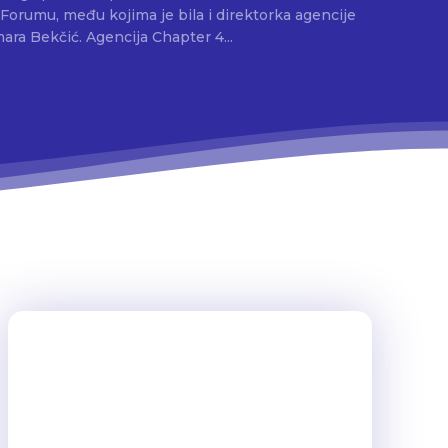
 Forumu, među kojima je bila i direktorka agencije
Chapter 4 PR iz Srbije, Tamara Bekčić. Agencija Chapter 4...