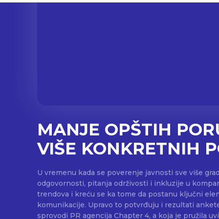
MANJE OPŠTIH POR
VIŠE KONKRETNIH 
U vremenu kada se poverenje javnosti sve više grad
odgovornosti, pitanja održivosti i inkluzije u kompan
trendova i kreću se ka tome da postanu ključni ele
komunikacije. Upravo to potvrđuju i rezultati anket
sprovodi PR agencija Chapter 4, a koja je pružila uv