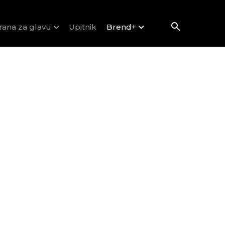
rana za glavu
Upitnik
Brend+