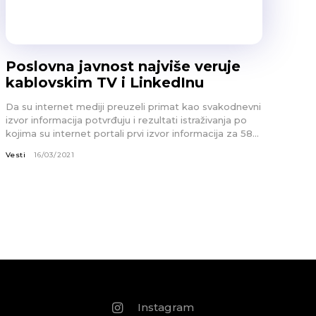
Poslovna javnost najviše veruje
kablovskim TV i LinkedInu
Da su internet mediji preuzeli primat kao svakodnevni
izvor informacija potvrđuju i rezultati istraživanja po
kojima su internet portali prvi izvor informacija za 58...
Vesti
16/03/2021
Instagram