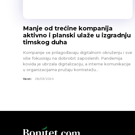
Manje od trećine kompanija
aktivno i planski ulaže u izgradnju
timskog duha
Kompanije se prilagođavaju digitalnom okruženju i sve
više fokusiraju na dobrobit zaposlenih. Pandemija
kovida je ubrzala digitalizaciju, a interne komunikacije
u organizacijama pružaju kontratežu...
Vesti
28/03/2024