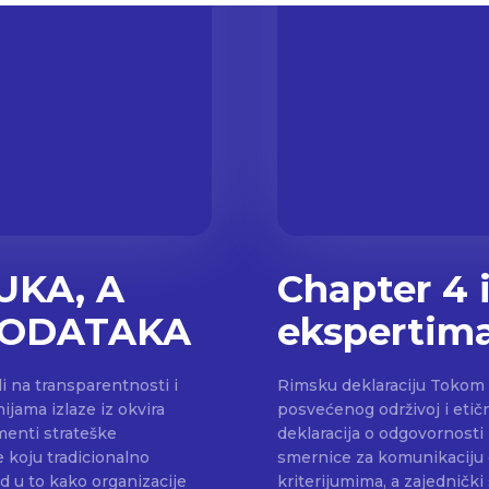
UKA, A
Chapter 4 i
PODATAKA
ekspertima
i na transparentnosti i
Rimsku deklaraciju Tokom PR Roman Foruma 2026, međunarodnog događaja
ijama izlaze iz okvira
posvećenog održivoj i etič
menti strateške
deklaracija o odgovornosti
e koju tradicionalno
smernice za komunikaciju o
id u to kako organizacije
kriterijumima, a zajedničk