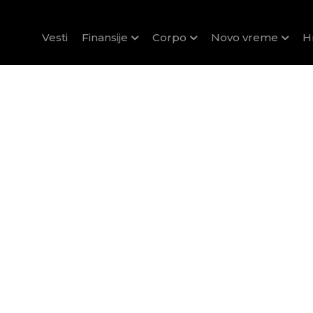
Vesti
Finansije
Corpo
Novo vreme
H