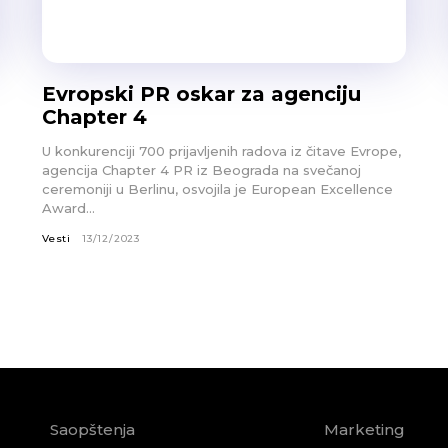
Evropski PR oskar za agenciju
Chapter 4
U konkurenciji 700 prijavljenih radova iz čitave Evrope,
agencija Chapter 4 PR iz Beograda na svečanoj
ceremoniji u Berlinu, osvojila je European Excellence
Award...
Vesti
13/12/2023
Saopštenja
Marketing