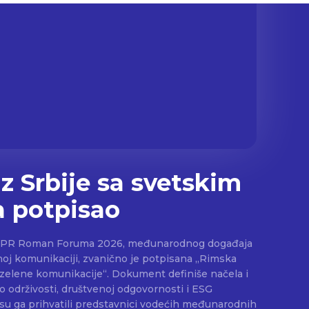
z Srbije sa svetskim
 potpisao
noj komunikaciji, zvanično je potpisana „Rimska
 zelene komunikacije“. Dokument definiše načela i
 održivosti, društvenoj odgovornosti i ESG
i su ga prihvatili predstavnici vodećih međunarodnih