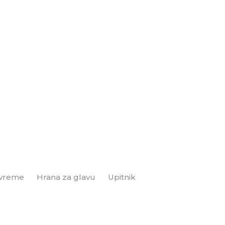
 vreme
Hrana za glavu
Upitnik
Brend+