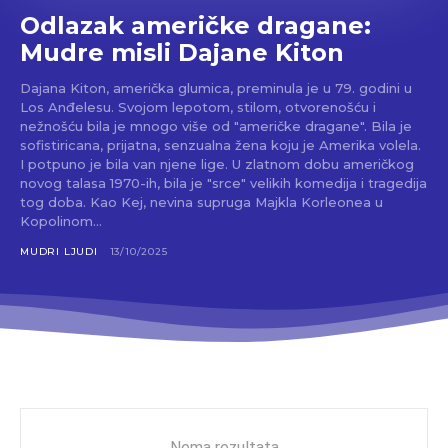
Odlazak američke dragane:
Mudre misli Dajane Kiton
Dajana Kiton, američka glumica, preminula je u 79. godini u
Los Anđelesu. Svojom lepotom, stilom, otvorenošću i
nežnošću bila je mnogo više od "američke dragane". Bila je
sofistiricana, prijatna, senzualna žena koju je Amerika volela.
I potpuno je bila van njene lige. U zlatnom dobu američkog
novog talasa 1970-ih, bila je "srce" velikih komedija i tragedija
tog doba. Kao Kej, nevina supruga Majkla Korleonea u
Kopolinom...
MUDRI LJUDI
13/10/2025
Nema rezultata