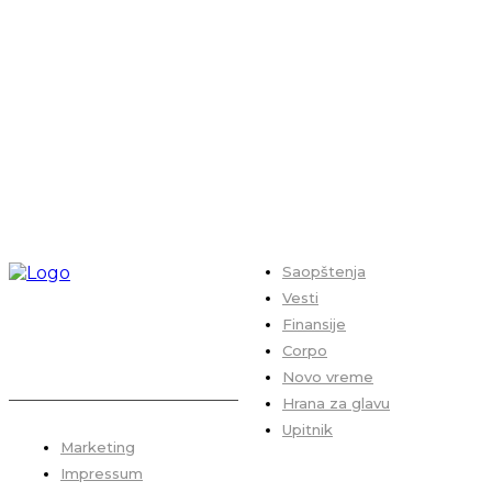
Saopštenja
Vesti
Finansije
Corpo
Novo vreme
Hrana za glavu
Upitnik
Marketing
Impressum