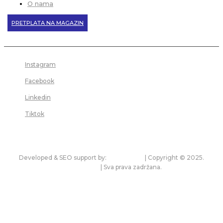
O nama
PRETPLATA NA MAGAZIN
Instagram
Facebook
Linkedin
Tiktok
Developed & SEO support by:
premium.rs
| Copyright © 2025.
bonitet.com
| Sva prava zadržana.
Pravila korišćenja i zaštita privatnosti