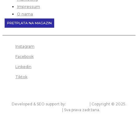
Impressum
O nama
PRETPLATA NA MAGAZIN
Instagram
Facebook
Linkedin
Tiktok
Developed & SEO support by:
premium.rs
| Copyright © 2025.
bonitet.com
| Sva prava zadržana.
Pravila korišćenja i zaštita privatnosti