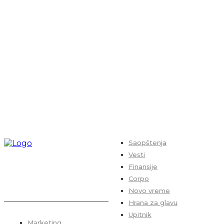
Saopštenja
Vesti
Finansije
Corpo
Novo vreme
Hrana za glavu
Upitnik
Marketing