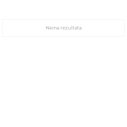
procenu vrednosti valute na primeru ovog Mekdonaldsovog burge
put je on...
HRANA ZA GLAVU
26/10/2025
Nema rezultata