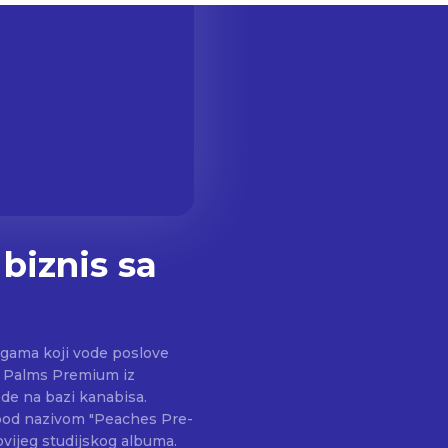
 biznis sa
egama koji vode poslove
ode na bazi kanabisa.
 pod nazivom "Peaches Pre-
ovijeg studijskog albuma.