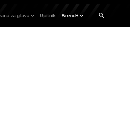
rana za glavu
Upitnik
Brend+