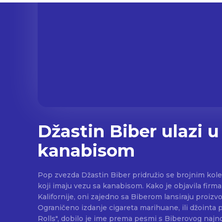
Džastin Biber ulazi u
kanabisom
Pop zvezda Džastin Biber pridružio se brojnim kol
koji imaju vezu sa kanabisom. Kako je objavila firma Palms Premium iz
Kalifornije, oni zajedno sa Biberom lansiraju proizv
Ograničeno izdanje cigareta marihuane, ili džointa
Rolls", dobilo je ime prema pesmi s Biberovog najn