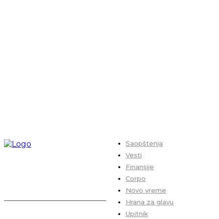
Saopštenja
Vesti
Finansije
Corpo
Novo vreme
Hrana za glavu
Upitnik