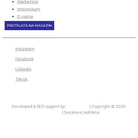
Marketing
Impressum
O nama
PRETPLATA NA MAGAZIN
Instagram
Facebook
Linkedin
Tiktok
Developed & SEO support by:
premium.rs
| Copyright © 2025.
bonitet.com
| Sva prava zadržana.
Pravila korišćenja i zaštita privatnosti