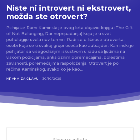
Niste ni introvert ni ekstrovert,
možda ste otrovert?
Psihijatar Rami Kaminski je ovog leta objavio knjigu (The Gift
of Not Belonging, Dar nepripadanja) koja je u svet
psihologije uvela nov termin. Radi se o ličnosti otroverta,
osobi koja se u svakoj grupi oseća kao autsajder. Kaminski je
psihijatar sa višegodišnjim iskustvom u radu sa ljudima na
viskom pozicijama, anksioznim poremećajima, bolestima
zavisnosti, poremećajima raspoloženja. Otrovert je po
rečima Kaminskog, svako ko je kao...
HRANA ZA GLAVU
30/10/2025
Nema rezultata