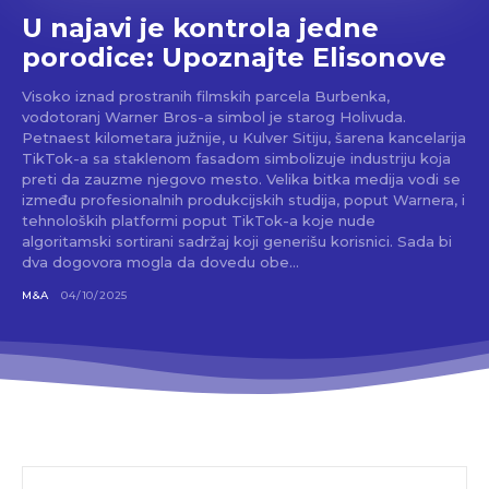
U najavi je kontrola jedne
porodice: Upoznajte Elisonove
Visoko iznad prostranih filmskih parcela Burbenka,
vodotoranj Warner Bros-a simbol je starog Holivuda.
Petnaest kilometara južnije, u Kulver Sitiju, šarena kancelarija
TikTok-a sa staklenom fasadom simbolizuje industriju koja
preti da zauzme njegovo mesto. Velika bitka medija vodi se
između profesionalnih produkcijskih studija, poput Warnera, i
tehnoloških platformi poput TikTok-a koje nude
algoritamski sortirani sadržaj koji generišu korisnici. Sada bi
dva dogovora mogla da dovedu obe...
M&A
04/10/2025