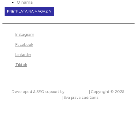
O nama
PRETPLATA NA MAGAZIN
Instagram
Facebook
Linkedin
Tiktok
Developed & SEO support by:
premium.rs
| Copyright © 2025.
bonitet.com
| Sva prava zadržana.
Pravila korišćenja i zaštita privatnosti