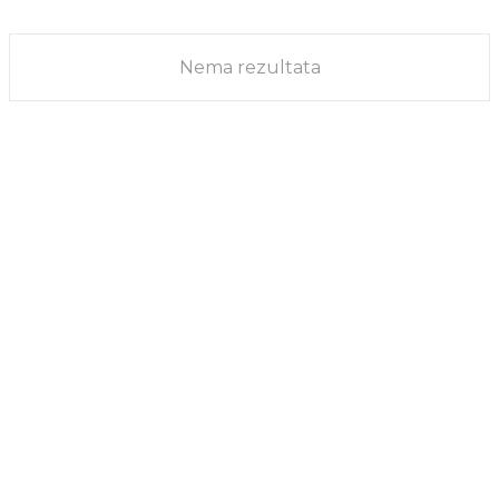
SAVET
25/12/2025
Nema rezultata