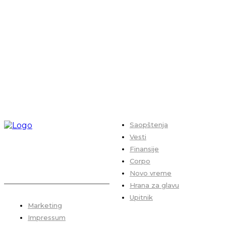
Saopštenja
Vesti
Finansije
Corpo
Novo vreme
Hrana za glavu
Upitnik
Marketing
Impressum