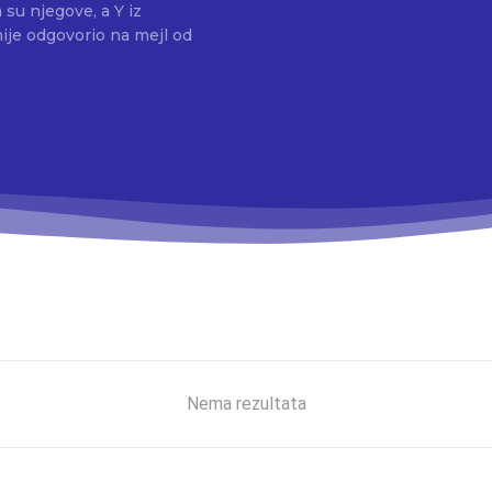
su njegove, a Y iz
ije odgovorio na mejl od
Nema rezultata