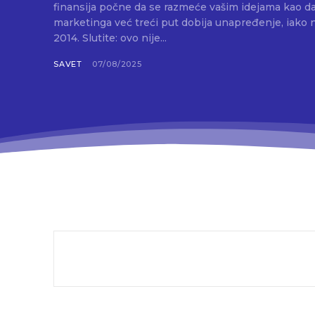
finansija počne da se razmeće vašim idejama kao da 
marketinga već treći put dobija unapređenje, iako n
2014. Slutite: ovo nije...
SAVET
07/08/2025