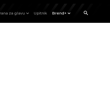
rana za glavu
Upitnik
Brend+