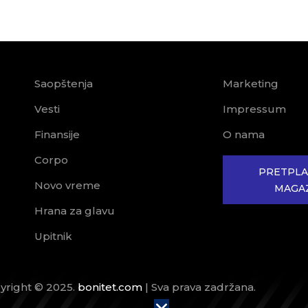
Saopštenja
Marketing
Vesti
Impressum
Finansije
O nama
Corpo
PRETPLA
Novo vreme
MAGA
Hrana za glavu
Upitnik
yright © 2025.
bonitet.com
| Sva prava zadržana.