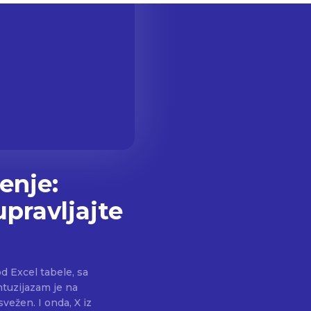
enje:
upravljajte
d Excel tabele, sa
ntuzijazam je na
nda, X iz