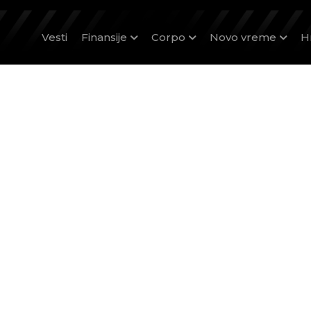
Vesti
Finansije
Corpo
Novo vreme
H