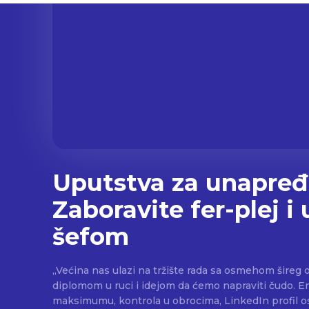
Uputstva za unapređ
Zaboravite fer-plej i 
šefom
„Većina nas ulazi na tržište rada sa osmehom šireg o
diplomom u ruci i idejom da ćemo napraviti čudo. E
maksimumu, kontrola u obrocima, LinkedIn profil osvežen. I o