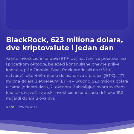
BlackRock, 623 miliona dolara,
dve kriptovalute i jedan dan
Kripto investicioni fondovi (ETF-ovi) nastavili su pozitivan niz
i početkom oktobra, beležeći kontinuirane dnevne prilive
kapitala, piše Finbold. BlackRock prednjači na tržištu,
ostvarivši oko 446 miliona dolara priliva u bitcoin (BTC) i 177
miliona dolara u ethereum (ETH) – ukupno 623 miliona dolara
u samo jednom danu, 2. oktobra. Zahvaljujući ovom svežem
kapitalu, najveći svjetski investicioni fond sada drži oko 111,5
milijardi dolara u ova dva...
VESTI
07/10/2025