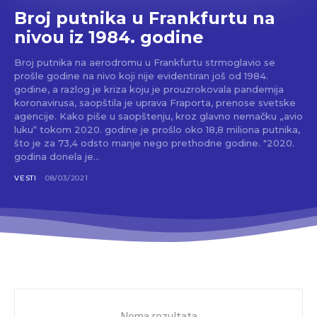
Broj putnika u Frankfurtu na
nivou iz 1984. godine
Broj putnika na aerodromu u Frankfurtu strmoglavio se
prošle godine na nivo koji nije evidentiran još od 1984.
godine, a razlog je kriza koju je prouzrokovala pandemija
koronavirusa, saopštila je uprava Fraporta, prenose svetske
agencije. Kako piše u saopštenju, kroz glavno nemačku „avio
luku“ tokom 2020. godine je prošlo oko 18,8 miliona putnika,
što je za 73,4 odsto manje nego prethodne godine. "2020.
godina donela je...
VESTI
08/03/2021
Nema rezultata