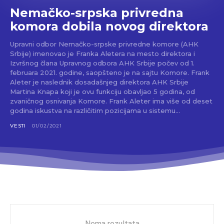
Nemačko-srpska privredna
komora dobila novog direktora
Upravni odbor Nemačko-srpske privredne komore (AHK
Srbije) imenovao je Franka Aletera na mesto direktora i
Izvršnog člana Upravnog odbora AHK Srbije počev od 1.
februara 2021. godine, saopšteno je na sajtu Komore. Frank
Aleter je naslednik dosadašnjeg direktora AHK Srbije
Martina Knapa koji je ovu funkciju obavljao 5 godina, od
zvaničnog osnivanja Komore. Frank Aleter ima više od deset
godina iskustva na različitim pozicijama u sistemu...
VESTI
01/02/2021
Nema rezultata