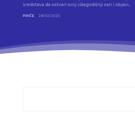
sredstava da ostvari svoj višegodišnji san i objavi...
PRIČE
28/02/2025