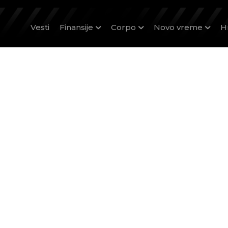
Vesti
Finansije
Corpo
Novo vreme
H