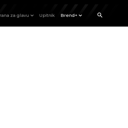
rana za glavu
Upitnik
Brend+