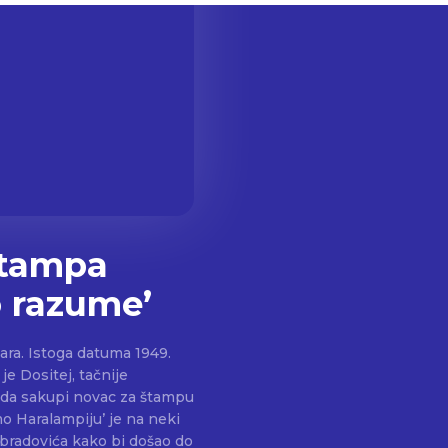
štampa
o razume’
ara. Istoga datuma 1949.
eo da sakupi novac za štampu
bradovića kako bi došao do