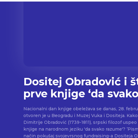
Dositej Obradović i 
prve knjige ‘da svak
Nacionalni dan knjige obeležava se danas, 28. febru
otvoren je u Beogradu i Muzej Vuka i Dositeja. Kako je Dositej, tačnije
Dimitrije Obradović (1739-1811), srpski filozof usp
knjige na narodnom jeziku 'da svako razume'? ’Pismo Haralampiju’ je na neki
način pokušaj svojevrsnog fundraising-a Dositeja O