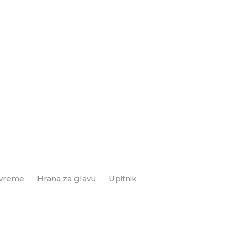
 vreme
Hrana za glavu
Upitnik
Brend+