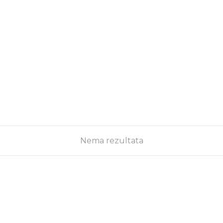
vili nove AI
žana, predstavljena je nova
gućiti da "titluju" sopstveni život
 Mark
oizvod. „Naočare su
Nema rezultata