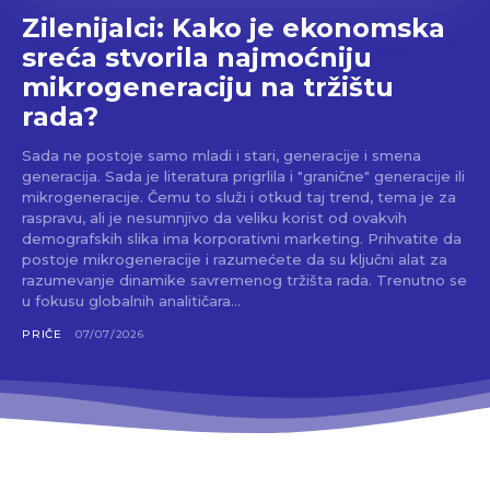
Zilenijalci: Kako je ekonomska
sreća stvorila najmoćniju
mikrogeneraciju na tržištu
rada?
Sada ne postoje samo mladi i stari, generacije i smena
generacija. Sada je literatura prigrlila i "granične" generacije ili
mikrogeneracije. Čemu to služi i otkud taj trend, tema je za
raspravu, ali je nesumnjivo da veliku korist od ovakvih
demografskih slika ima korporativni marketing. Prihvatite da
postoje mikrogeneracije i razumećete da su ključni alat za
razumevanje dinamike savremenog tržišta rada. Trenutno se
u fokusu globalnih analitičara...
PRIČE
07/07/2026