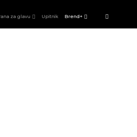
rana za glavu
Upitnik
Brend+