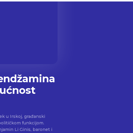
Bendžamina
dućnost
ek u Irskoj, građanski
 političkom funkcijom.
jamin Li Ginis, baronet i