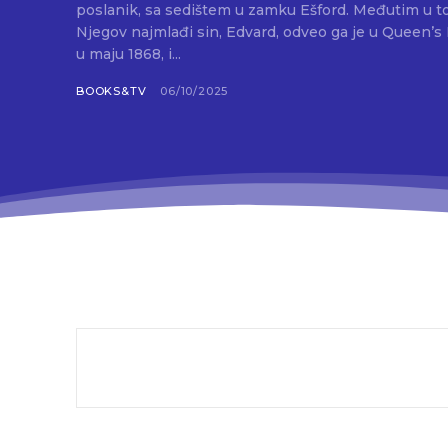
poslanik, sa sedištem u zamku Ešford. Međutim u toj ulozi nije dugo uživao.
Njegov najmlađi sin, Edvard, odveo ga je u Queen’s
u maju 1868, i...
BOOKS&TV
06/10/2025