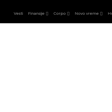
Vesti
Finansije
Corpo
Novo vreme
H