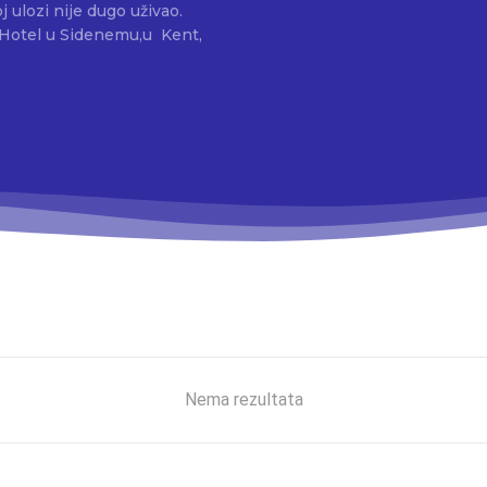
 Hotel u Sidenemu,u Kent,
Nema rezultata