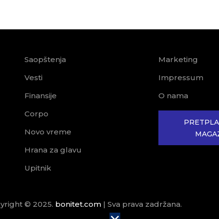
Saopštenja
Marketing
Vesti
Impressum
Finansije
O nama
Corpo
PRETPLA
Novo vreme
MAGA
Hrana za glavu
Upitnik
yright © 2025.
bonitet.com
| Sva prava zadržana.