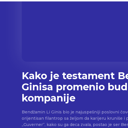
Kako je testament 
Ginisa promenio bu
kompanije
Bendžamin Li Ginis bio je najuspešniji poslovni čov
orijentisan filantrop sa željom da karijeru kruniše i
„Guverner“, kako su ga deca zvala, postao je ser Ben