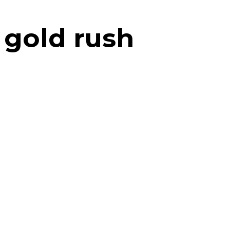
gold rush