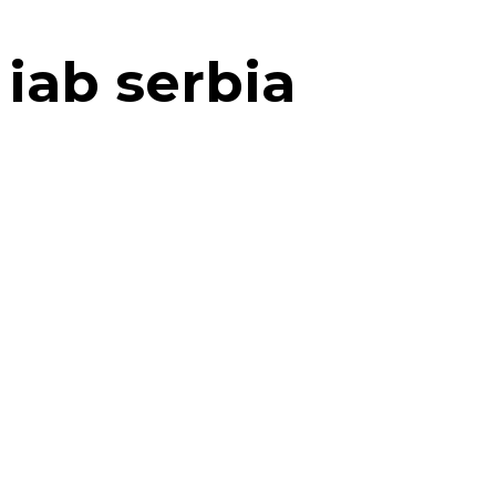
iab serbia