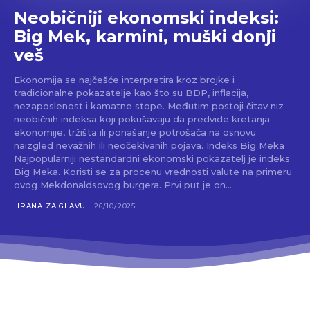
Neobičniji ekonomski indeksi:
Big Mek, karmini, muški donji
veš
Ekonomija se najčešće interpretira kroz brojke i
tradicionalne pokazatelje kao što su BDP, inflacija,
nezaposlenost i kamatne stope. Međutim postoji čitav niz
neobičnih indeksa koji pokušavaju da predvide kretanja
ekonomije, tržišta ili ponašanje potrošača na osnovu
naizgled nevažnih ili neočekivanih pojava. Indeks Big Meka
Najpopularniji nestandardni ekonomski pokazatelj je indeks
Big Meka. Koristi se za procenu vrednosti valute na primeru
ovog Mekdonaldsovog burgera. Prvi put je on...
HRANA ZA GLAVU
26/10/2025