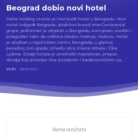
Beograd dobio novi hotel
Delta Holding otvorio je novi butik hotel u Beogradu. Novi
Hotel Indigo® Belgrade, atraktivni brend InterContinental
grupe, jedinstven je objekat u Beogradu, koncipiran, uređen i
prilagođen tako da oslikava lokalnu tradiciju i kulturu. Hotel
je ušuškan u najstrožem centru Beograda, u glavnoj
pešačkoj zoni grada, između ulica Kneza Mihaila i Čika
Ljubine. Dizajn hotela je umetnički inspirativan, prepun
detalja koji enterijer čine posebnim i karakterističnim za...
VESTI
05/10/2021
Nema rezultata