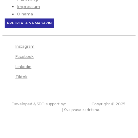
Impressum
O nama
PRETPLATA NA MAGAZIN
Instagram
Facebook
Linkedin
Tiktok
Developed & SEO support by:
premium.rs
| Copyright © 2025.
bonitet.com
| Sva prava zadržana.
Pravila korišćenja i zaštita privatnosti