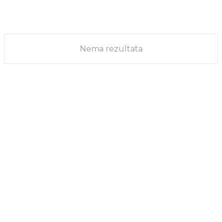
značaja. Veoma sam zahvalna i srećna što je Generali Osiguranje
Srbija podržalo...
FINANSIJE
16/03/2021
Nema rezultata