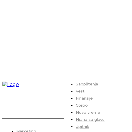
Saopštenja
Vesti
Finansije
Corpo
Novo vreme
Hrana za glavu
Upitnik
Marketing