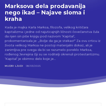
Marksova dela prodavanija
nego ikad – Najave sloma i
kraha
Kada je majka Karla Marksa, filozofa, velikog kritičara
kapitalizma i jedne od najuticajnijih ličnosti čovečanstva čula
da njen sin piše knjigu pod nazivom ’Kapital’,
prokomentarisala je: „Bolje da ga je stekao!“ Za ovu crticu iz
života velikog Marksa ne postoji materijalni dokaz, ali je
zanimljiva pre svega da bi se razumelo poreklo Marksa,
rođenog Jevrejina čiji su se roditelji okrenuli protestantizmu.
’Kapital’ je obimno delo koje je...
MUDRI LJUDI
08/03/2025