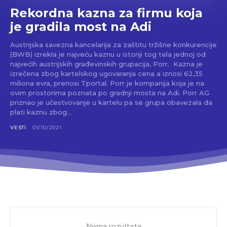
Rekordna kazna za firmu koja
je gradila most na Adi
Austrijska savezna kancelarija za zaštitu tržišne konkurencije
(BWB) izrekla je najveću kaznu u istoriji tog tela jednoj od
najvećih austrijskih građevinskih grupacija, Porr. Kazna je
izrečena zbog kartelskog ugovaranja cena a iznosi 62,35
miliona evra, prenosi Tportal. Porr je kompanija koja je na
ovim prostorima poznata po gradnji mosta na Adi. Porr AG
priznao je učestvovanje u kartelu pa se grupa obavezala da
plati kaznu zbog...
VESTI
01/10/2021
Nema rezultata