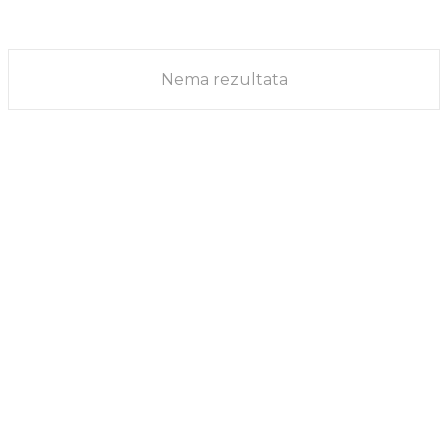
uključujući i veću proizvodnju propilena. Taj projekat vredan je 80..
VESTI
08/01/2021
Nema rezultata