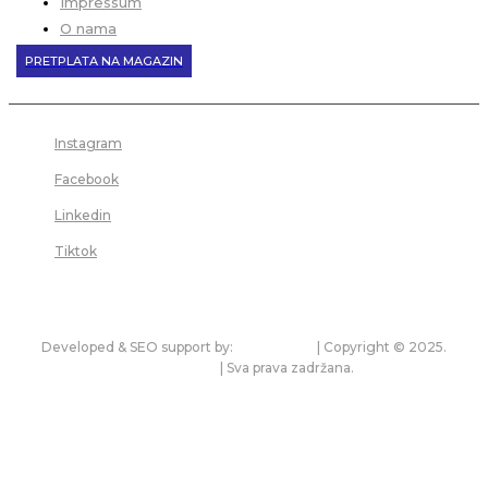
Impressum
O nama
PRETPLATA NA MAGAZIN
Instagram
Facebook
Linkedin
Tiktok
Developed & SEO support by:
premium.rs
| Copyright © 2025.
bonitet.com
| Sva prava zadržana.
Pravila korišćenja i zaštita privatnosti