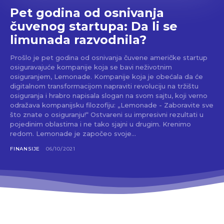
Pet godina od osnivanja
čuvenog startupa: Da li se
limunada razvodnila?
Prošlo je pet godina od osnivanja čuvene američke startup
osiguravajuće kompanije koja se bavi neživotnim
osiguranjem, Lemonade. Kompanije koja je obećala da će
digitalnom transformacijom napraviti revoluciju na tržištu
osiguranja i hrabro napisala slogan na svom sajtu, koji verno
odražava kompanijsku filozofiju: „Lemonade - Zaboravite sve
što znate o osiguranju!“ Ostvareni su impresivni rezultati u
pojedinim oblastima i ne tako sjajni u drugim. Krenimo
redom. Lemonade je započeo svoje...
FINANSIJE
06/10/2021