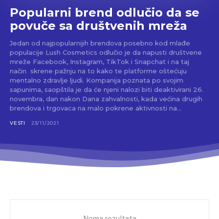
Popularni brend odlučio da se
povuče sa društvenih mreža
Jedan od najpopularnijih brendova posebno kod mlađe
populacije Lush Cosmetics odlučio je da napusti društvene
mreže Facebook, Instagram, TikTok i Snapchat i na taj
način skrene pažnju na to kako te platforme oštećuju
mentalno zdravlje ljudi. Kompanija poznata po svojim
sapunima, saopštila je da će njeni nalozi biti deaktivirani 26.
novembra, dan nakon Dana zahvalnosti, kada većina drugih
brendova i trgovaca na malo pokrene aktivnosti na...
VESTI
23/11/2021
Nema rezultata